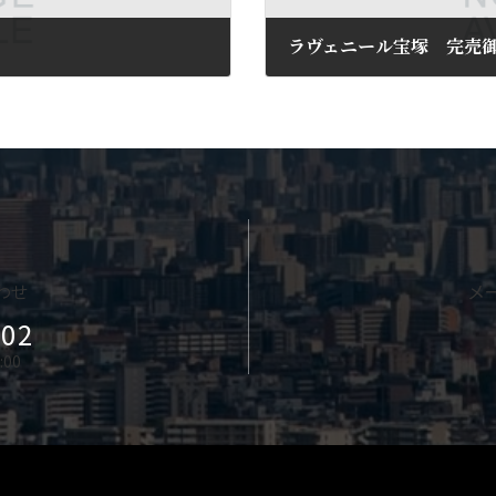
ラヴェニール宝塚 完売
2025年5月1日
わせ
メ
202
00