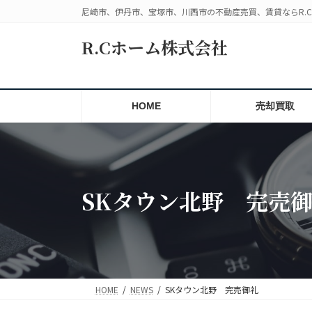
コ
ナ
尼崎市、伊丹市、宝塚市、川西市の不動産売買、賃貸ならR.
ン
ビ
テ
ゲ
R.Cホーム株式会社
ン
ー
ツ
シ
へ
ョ
ス
ン
HOME
売却買取
キ
に
ッ
移
プ
動
SKタウン北野 完売
HOME
NEWS
SKタウン北野 完売御礼