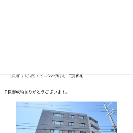
コ
ナ
R.Cホーム株式会社
ン
ビ
テ
ゲ
ン
ー
ツ
シ
へ
ョ
ス
ン
イニシオ伊丹北 完売御礼
キ
に
ッ
移
プ
動
HOME
NEWS
イニシオ伊丹北 完売御礼
T様御成約ありがとうございます。