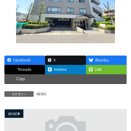
Facebook
X
Bluesky
Threads
Hatena
LINE
Copy
NEWS
カテゴリー
前の記事